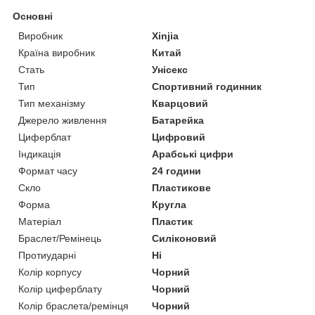
Основні
Виробник
Xinjia
Країна виробник
Китай
Стать
Унісекс
Тип
Спортивний годинник
Тип механізму
Кварцовий
Джерело живлення
Батарейка
Циферблат
Цифровий
Індикація
Арабські цифри
Формат часу
24 години
Скло
Пластикове
Форма
Кругла
Матеріал
Пластик
Браслет/Ремінець
Силіконовий
Протиударні
Ні
Колір корпусу
Чорний
Колір циферблату
Чорний
Колір браслета/ремінця
Чорний