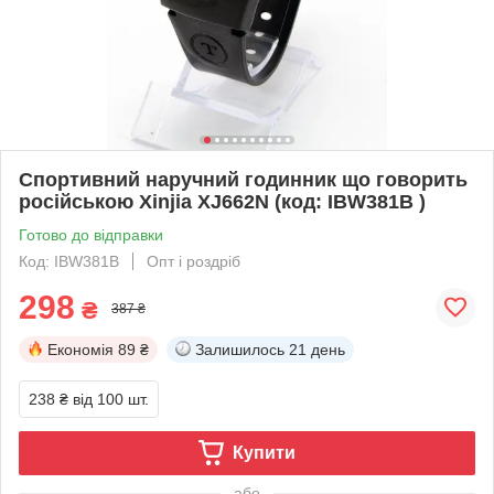
Спортивний наручний годинник що говорить
російською Xinjia XJ662N (код: IBW381B )
Готово до відправки
Код: IBW381B
Опт і роздріб
298
₴
387 ₴
Економія
89 ₴
Залишилось
21 день
238 ₴
від 100 шт.
Купити
або