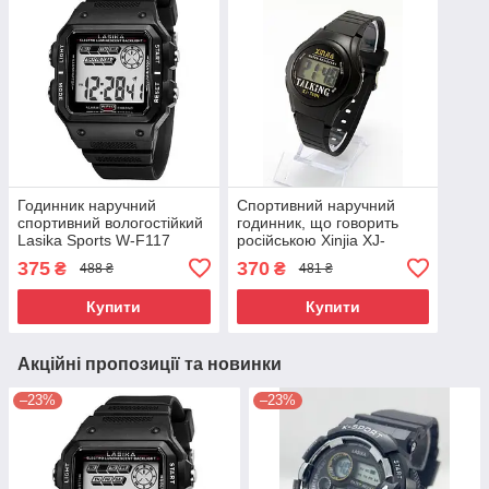
Годинник наручний
Спортивний наручний
спортивний вологостійкий
годинник, що говорить
Lasika Sports W-F117
російською Xinjia XJ-
Чорний ( код: IBW877B )
768TN (код: IBW382B )
375
370
₴
₴
488 ₴
481 ₴
Купити
Купити
Акційні пропозиції та новинки
–23%
–23%