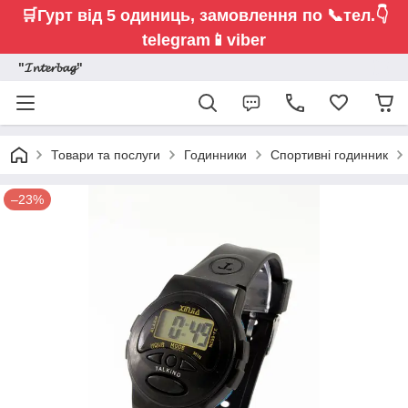
🛒Гурт від 5 одиниць,
замовлення по 📞тел.👇
telegram📱viber
"𝓘𝓷𝓽𝓮𝓻𝓫𝓪𝓰"
Товари та послуги
Годинники
Спортивні годинник
–23%