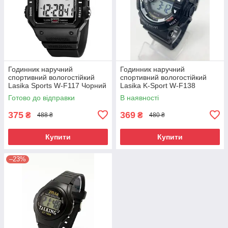
Годинник наручний
Годинник наручний
спортивний вологостійкий
спортивний вологостійкий
Lasika Sports W-F117 Чорний
Lasika K-Sport W-F138
( код: IBW877B )
Чорний ( код: IBW873BS )
Готово до відправки
В наявності
375
369
₴
₴
488 ₴
480 ₴
Купити
Купити
–23%