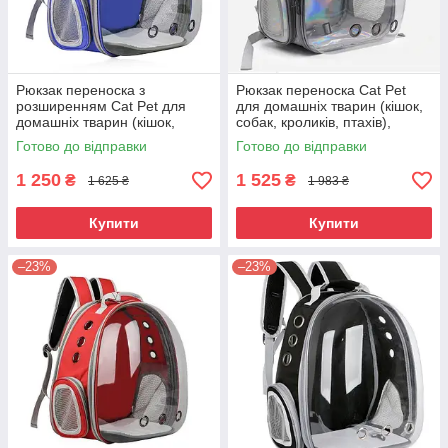
Рюкзак переноска з
Рюкзак переноска Cat Pet
розширенням Cat Pet для
для домашніх тварин (кішок,
домашніх тварин (кішок,
собак, кроликів, птахів),
собак, кроликів, птахів та ін) (
голограма ( код: IBH007S )
Готово до відправки
Готово до відправки
код:
1 250
1 525
₴
₴
1 625 ₴
1 983 ₴
Купити
Купити
–23%
–23%