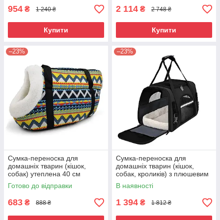
954
2 114
₴
₴
1 240 ₴
2 748 ₴
Купити
Купити
–23%
–23%
Сумка-переноска для
Сумка-переноска для
домашніх тварин (кішок,
домашніх тварин (кішок,
собак) утеплена 40 см
собак, кроликів) з плюшевим
Різнокольорова ( код:
вкладишем Чорний ( код:
Готово до відправки
В наявності
IBA024ZYB )
IBA020B1 )
683
1 394
₴
₴
888 ₴
1 812 ₴