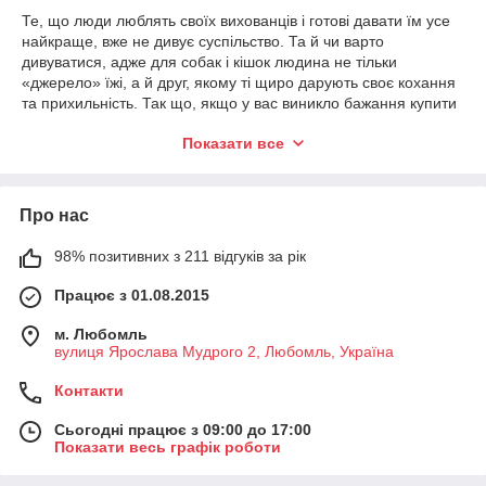
Те, що люди люблять своїх вихованців і готові давати їм усе
найкраще, вже не дивує суспільство. Та й чи варто
дивуватися, адже для собак і кішок людина не тільки
«джерело» їжі, а й друг, якому ті щиро дарують своє кохання
та прихильність. Так що, якщо у вас виникло бажання купити
переноску для тварин, щоб навіть у поїздках не розлучатися
Показати все
з улюбленим йоркширом або корніш-рексом, це дуже
розумно з кількох причин. По-перше, між людиною та
вихованцем встановлюється сильний психоемоційний
зв'язок, через який учасники підживлюють один одного. По-
Про нас
друге, купити дорожній будиночок розумно з погляду
комфорту пересування з твариною.
98% позитивних з 211 відгуків за рік
Тим, хто є власником четвероного друга нещодавно, буде
Працює з 01.08.2015
корисно дізнатися, що сумка-переноска є обов'язковою
умовою для авіаперевезення тварин. Багато авіакомпаній
м. Любомль
дозволяють брати вихованців із собою на борт, за умови, що
вулиця Ярослава Мудрого 2, Любомль, Україна
вага поклажі разом із вмістом не перевищує 5-8 кг. Вимоги за
вагою різняться залежно від авіатранспортної компанії.
Контакти
У нас можна купити переноску для домашніх тварин, що
важать не більше 1,0 кг, при цьому витримують вихованців до
Сьогодні працює з 09:00 до 17:00
Показати весь графік роботи
8 кг.
Які риси поєднують всі представлені у цьому розділі каталогу