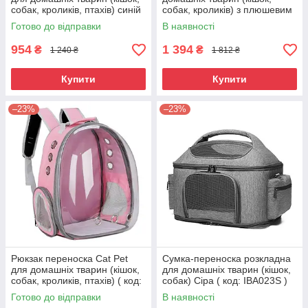
собак, кроликів, птахів) синій
собак, кроликів) з плюшевим
( код: IBH007L1 )
вкладишем Сіра ( код:
Готово до відправки
В наявності
IBA020S1 )
954
1 394
₴
₴
1 240 ₴
1 812 ₴
Купити
Купити
–23%
–23%
Рюкзак переноска Cat Pet
Сумка-переноска розкладна
для домашніх тварин (кішок,
для домашніх тварин (кішок,
собак, кроликів, птахів) ( код:
собак) Сіра ( код: IBA023S )
IBH0071P )
Готово до відправки
В наявності