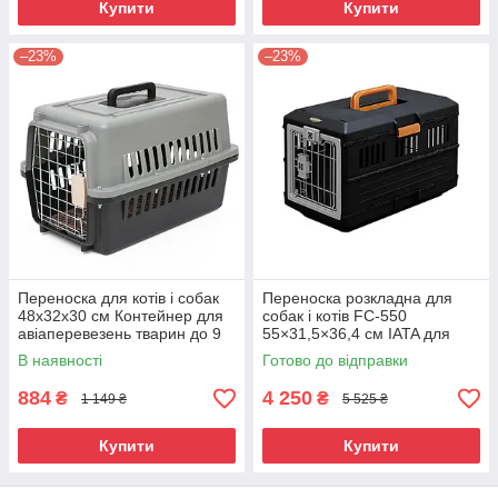
Купити
Купити
–23%
–23%
Переноска для котів і собак
Переноска розкладна для
48х32х30 см Контейнер для
собак і котів FC-550
авіаперевезень тварин до 9
55×31,5×36,4 см IATA для
кг Сірий з чорним ( IBA025SB
Авіаперельотів до 12 кг
В наявності
Готово до відправки
)
Чорна ( IBA026B )
884
4 250
₴
₴
1 149 ₴
5 525 ₴
Купити
Купити