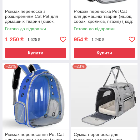
Рюкзак переноска з
Рюкзак переноска Pet Cat
розширенням Cat Pet для
для домашніх тварин (кішок,
домашніх тварин (кішок,
собак, кроликів, птахів) ( код:
собак, кроликів, птахів) ( код:
IBH007B1 )
Готово до відправки
Готово до відправки
IBH007R )
1 250
954
₴
₴
1 625 ₴
1 240 ₴
Купити
Купити
–23%
–23%
Рюкзак перенесення Pet Cat
Сумка-переноска для
для домашніх тварин (кішок,
домашніх тварин (кішок,