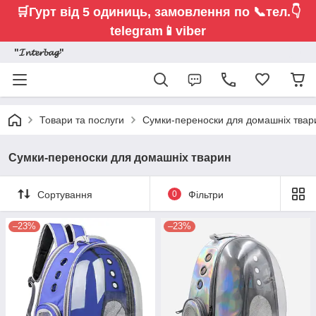
🛒Гурт від 5 одиниць,
замовлення по 📞тел.👇
telegram📱viber
"𝓘𝓷𝓽𝓮𝓻𝓫𝓪𝓰"
Товари та послуги
Сумки-переноски для домашніх твар
Сумки-переноски для домашніх тварин
Сортування
0
Фільтри
–23%
–23%