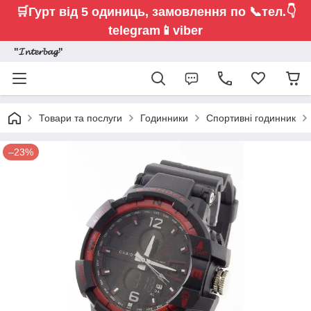
🛒Гурт від 5 одиниць,
замовлення по 📞тел.👇
telegram📱viber
"𝓘𝓷𝓽𝓮𝓻𝓫𝓪𝓰"
Товари та послуги
Годинники
Спортивні годинник
–23%