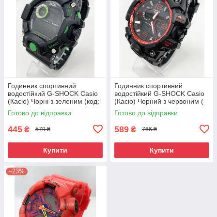
Годинник спортивний
Годинник спортивний
водостійкий G-SHOCK Casio
водостійкий G-SHOCK Casio
(Касіо) Чорні з зеленим (код:
(Касіо) Чорний з червоним (
IBW856BG)
код: IBW845BR )
Готово до відправки
Готово до відправки
445
589
₴
₴
579 ₴
766 ₴
Купити
Купити
–23%