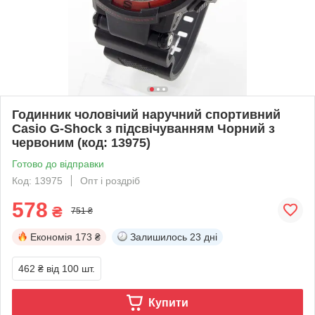
Годинник чоловічий наручний спортивний
Casio G-Shock з підсвічуванням Чорний з
червоним (код: 13975)
Готово до відправки
Код: 13975
Опт і роздріб
578
₴
751 ₴
Економія
173 ₴
Залишилось
23 дні
462 ₴
від 100 шт.
Купити