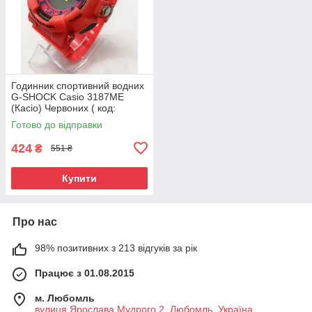
Годинник спортивний водних
G-SHOCK Casio 3187ME
(Касіо) Червоних ( код:
IBW858R)
Готово до відправки
424
₴
551 ₴
Купити
Про нас
98% позитивних з 213 відгуків за рік
Працює з 01.08.2015
м. Любомль
вулиця Ярослава Мудрого 2, Любомль, Україна