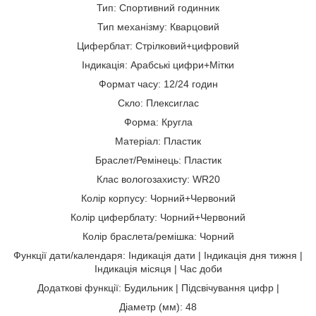
Тип: Спортивний годинник
Тип механізму: Кварцовий
Циферблат: Стрілковий+цифровий
Індикація: Арабські цифри+Мітки
Формат часу: 12/24 годин
Скло: Плексиглас
Форма: Кругла
Матеріал: Пластик
Браслет/Ремінець: Пластик
Клас вологозахисту: WR20
Колір корпусу: Чорний+Червоний
Колір циферблату: Чорний+Червоний
Колір браслета/ремішка: Чорний
Функції дати/календаря: Індикація дати | Індикація дня тижня |
Індикація місяця | Час доби
Додаткові функції: Будильник | Підсвічування цифр |
Діаметр (мм): 48