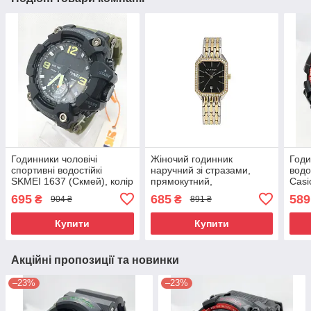
Годинники чоловічі
Жіночий годинник
Годи
спортивні водостійкі
наручний зі стразами,
водо
SKMEI 1637 (Скмей), колір
прямокутний,
Casi
чорний з оливковою
комбінований з чорним
черв
695
685
589
₴
₴
904 ₴
891 ₴
ремінцем ( код: IBW516BQ
циферблатом ( код:
)
IBW922SYB )
Купити
Купити
Акційні пропозиції та новинки
–23%
–23%