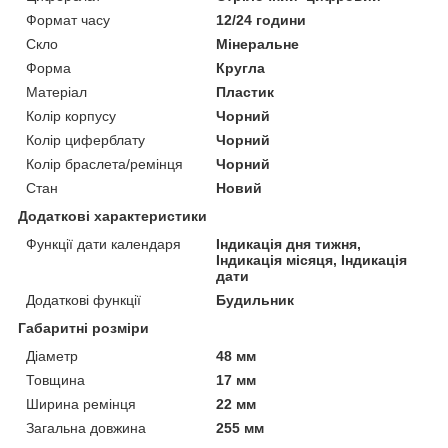
Формат часу
12/24 години
Скло
Мінеральне
Форма
Кругла
Матеріал
Пластик
Колір корпусу
Чорний
Колір циферблату
Чорний
Колір браслета/ремінця
Чорний
Стан
Новий
Додаткові характеристики
Функції дати календаря
Індикація дня тижня,
Індикація місяця, Індикація
дати
Додаткові функції
Будильник
Габаритні розміри
Діаметр
48 мм
Товщина
17 мм
Ширина ремінця
22 мм
Загальна довжина
255 мм