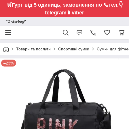
🛒Гурт від 5 одиниць,
замовлення по 📞тел.👇
telegram📱viber
"𝓘𝓷𝓽𝓮𝓻𝓫𝓪𝓰"
Товари та послуги
Спортивні сумки
Сумки для фітне
–23%