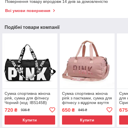
Повернення товару впродовж 14 днів за домовленістю
Всі умови повернення
Подібні товари компанії
Сумка спортивна жіноча
Сумка спортивна жіноча
Сумк
pink, сумка для фітнесу
pink з паєтками, сумка для
для 
Чорний (код: IBS145B)
фітнесу з відділом взуття
Сіри
Рожева ( код: IBS143P )
720
650
675
₴
₴
936 ₴
845 ₴
Купити
Купити