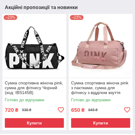
Акційні пропозиції та новинки
–23%
–23%
Сумка спортивна жіноча pink,
Сумка спортивна жіноча pink
сумка для фітнесу Чорний
з паєтками, сумка для
(код: IBS145B)
фітнесу з відділом взуття
Рожева ( код: IBS143P )
Готово до відправки
Готово до відправки
720
650
₴
₴
936 ₴
845 ₴
Купити
Купити