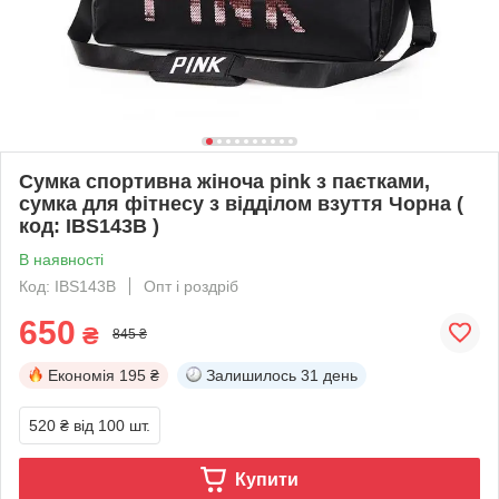
Сумка спортивна жіноча pink з паєтками,
сумка для фітнесу з відділом взуття Чорна (
код: IBS143B )
В наявності
Код: IBS143B
Опт і роздріб
650
₴
845 ₴
Економія
195 ₴
Залишилось
31 день
520 ₴
від 100 шт.
Купити