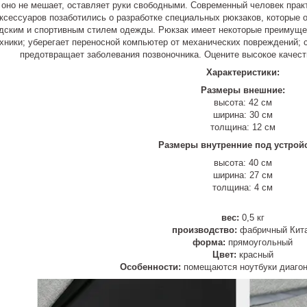
, оно не мешает, оставляет руки свободными. Современный человек прак
ксессуаров позаботились о разработке специальных рюкзаков, которые 
одским и спортивным стилем одежды. Рюкзак имеет некоторые преимуще
ехники; уберегает переносной компьютер от механических повреждений; 
предотвращает заболевания позвоночника. Оцените высокое качест
Характеристики:
Размеры внешние:
высота: 42 см
ширина: 30 см
толщина: 12 см
Размеры внутренние под устрой
высота: 40 см
ширина: 27 см
толщина: 4 см
вес:
0,5 кг
производство:
фабричный Кит
форма:
прямоугольный
Цвет:
красный
Особенности:
помещаются ноутбуки диагон