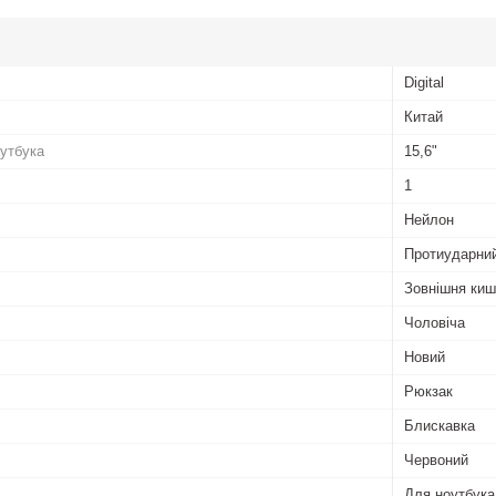
Digital
Китай
оутбука
15,6"
1
Нейлон
Протиударний
Зовнішня кише
Чоловіча
Новий
Рюкзак
Блискавка
Червоний
Для ноутбука