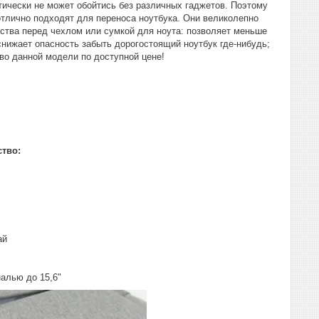
тически не может обойтись без различных гаджетов. Поэтому
отлично подходят для переноса ноутбука. Они великолепно
ства перед чехлом или сумкой для ноута: позволяет меньше
снижает опасность забыть дорогостоящий ноутбук где-нибудь;
во данной модели по доступной цене!
ство:
ай
алью до 15,6"