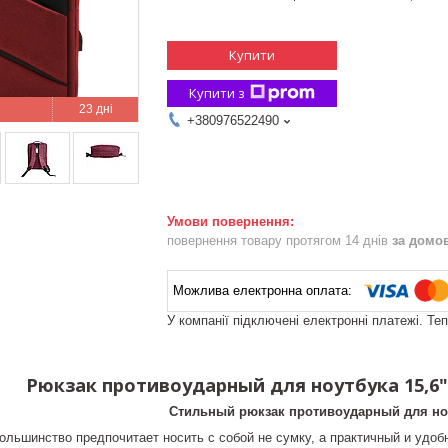
Купити
Купити з
23 дні
+380976522490
повернення товару протягом 14 днів
за домо
У компанії підключені електронні платежі. Те
Рюкзак противоударный для ноутбука 15,6
Стильный рюкзак противоударный для но
ольшинство предпочитает носить с собой не сумку, а практичный и удоб