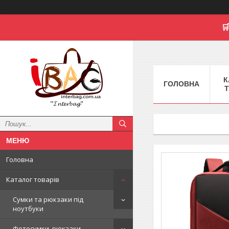

К
ГОЛОВНА
Т
"𝓘𝓷𝓽𝓮𝓻𝓫𝓪𝓰"
Головна
Каталог товарів
Сумки та рюкзаки під
ноутбуки
Фотосумки, рюкзаки,