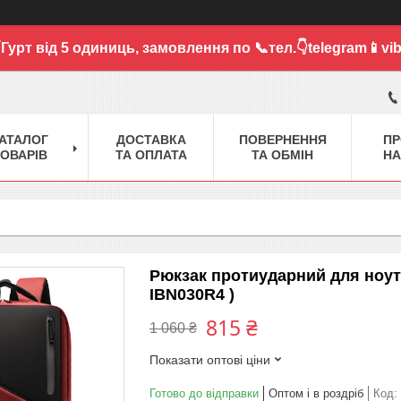
Гурт від 5 одиниць,
замовлення по 📞тел.👇telegram📱vib
АТАЛОГ
ДОСТАВКА
ПОВЕРНЕННЯ
ПР
ОВАРІВ
ТА ОПЛАТА
ТА ОБМІН
НА
Рюкзак протиударний для ноутб
IBN030R4 )
815 ₴
1 060 ₴
Показати оптові ціни
Готово до відправки
Оптом і в роздріб
Код: