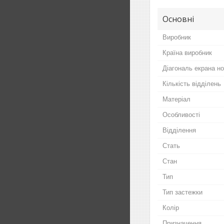
Основні
Виробник
Країна виробник
Діагональ екрана н
Кількість відділень
Матеріал
Особливості
Відділення
Стать
Стан
Тип
Тип застежки
Колір
Призначення