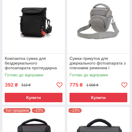
Компактна сумка для
Сумка-трикутна для
бездзеркального
дзеркального фотоапарата з
фотоапарата протиударна
плечовим ременем і
чорна з червоним ( код:
дощовиком Сірий ( код:
Готово до відправки
Готово до відправки
IBF088BR )
IBF079S )
392
775
₴
₴
510 ₴
1 008 ₴
Купити
Купити
Топ продажів
–23%
–23%