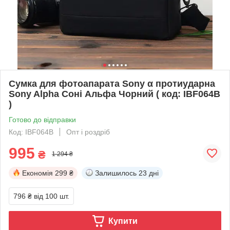
Сумка для фотоапарата Sony α протиударна
Sony Alpha Соні Альфа Чорний ( код: IBF064B
)
Готово до відправки
Код: IBF064B
Опт і роздріб
995
₴
1 294 ₴
Економія
299 ₴
Залишилось
23 дні
796 ₴
від 100 шт.
Купити