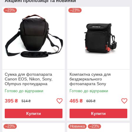
Акційні пропозиції та новинки
–23%
–23%
Сумка для фотоапарата
Компактна сумка для
Canon EOS, Nikon, Sony,
бездзеркального
Olympus протиударна
фотоапарата Sony
універсальна ( код: IBF027B )
протиударна чорна з
Готово до відправки
Готово до відправки
червоним ( IBF088BR6 )
395
465
₴
₴
514 ₴
605 ₴
Купити
Купити
–23%
Новинка
–23%