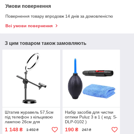
Умови повернення
Повернення товару впродовж 14 днів за домовленістю
Всі умови повернення
З цим товаром також замовляють
Штатив журавель 57,5см
Набір засобів для чистки
під телефон з кільцевою
оптики Puluz 3 в 1 ( код: S-
лампою 26см для
DLP-0102 )
предметної зйомки (код:
1 148
190
₴
₴
1 492 ₴
247 ₴
HCRFL26)