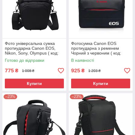
Фото універсальна сумка
Фотосумка Canon EOS
протиударна Canon EOS,
протиударна з ременем
Nikon, Sony, Olympus ( код:
Чорний з червоним ( код:
IBF025B )
IBF030BR12 )
Готово до відправки
В наявності
775
925
₴
₴
1 008 ₴
1 203 ₴
Купити
Купити
–23%
–23%