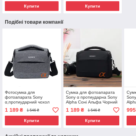
Купити
Купити
Подібні товари компанії
Фотосумка для
Сумка для фотоапарата
Сумк
фотоапарата Sony
Sony α протиударна Sony
Sony
α,протиударний чохол
Alpha Соні Альфа Чорний
Alph
Sony Alpha Соні Альфа
( код: IBF064B1 )
чорн
1 189
1 189
995
₴
₴
1 546 ₴
1 546 ₴
Сірий з чорним ( код:
IBF064SB1 )
Купити
Купити