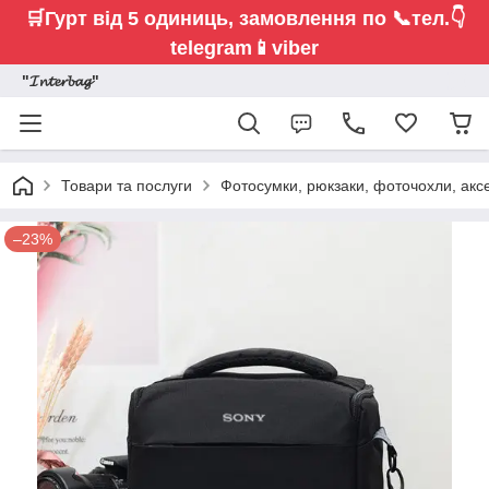
🛒Гурт від 5 одиниць,
замовлення по 📞тел.👇
telegram📱viber
"𝓘𝓷𝓽𝓮𝓻𝓫𝓪𝓰"
Товари та послуги
Фотосумки, рюкзаки, фоточохли, акс
–23%