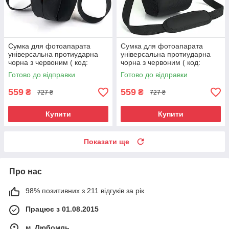
Сумка для фотоапарата
Сумка для фотоапарата
універсальна протиударна
універсальна протиударна
чорна з червоним ( код:
чорна з червоним ( код:
IBF035BR )
IBF060BR )
Готово до відправки
Готово до відправки
559
559
₴
₴
727 ₴
727 ₴
Купити
Купити
Показати ще
Про нас
98% позитивних з 211 відгуків за рік
Працює з 01.08.2015
м. Любомль