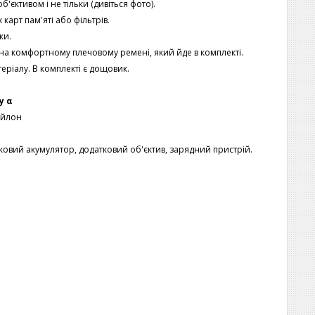
єктивом і не тільки (дивіться фото).
карт пам'яті або фільтрів.
ки.
і на комфортному плечовому ремені, який йде в комплекті.
ріалу. В комплекті є дощовик.
y α
ейлон
тковий акумулятор, додатковий об'єктив, зарядний пристрій.