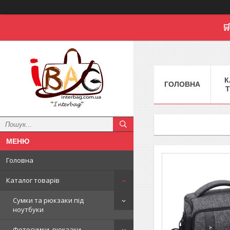

К
ГОЛОВНА
Т
"𝓘𝓷𝓽𝓮𝓻𝓫𝓪𝓰"
Головна
Каталог товарів
Сумки та рюкзаки під
ноутбуки
Фотосумки, рюкзаки,