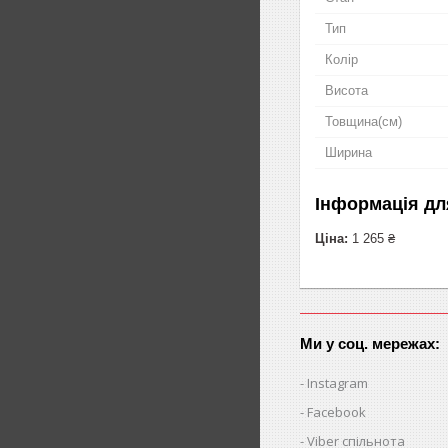
Тип
Колір
Висота
Товщина(см)
Ширина
Інформація дл
Ціна:
1 265 ₴
Ми у соц. мережах:
Instagram
Facebook
Viber спільнота