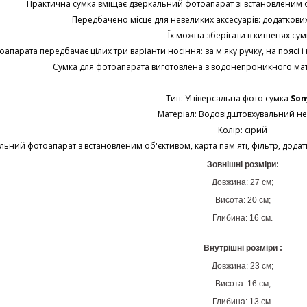
Практична сумка вміщає дзеркальний фотоапарат зі встановленим об'
Передбачено місце для невеликих аксесуарів: додаткових 
Їх можна зберігати в кишенях сум
оапарата передбачає цілих три варіанти носіння: за м'яку ручку, на поясі 
Сумка для фотоапарата виготовлена з водонепроникного мате
Тип: Універсальна фото сумка
Son
Матеріал: Водовідштовхувальний н
Колір: сірий
кальний фотоапарат з встановленим об'єктивом, карта пам'яті, фільтр, дода
Зовнішні розміри:
Довжина: 27 см;
Висота: 20 см;
Глибина: 16 см.
Внутрішні розміри :
Довжина: 23 см;
Висота: 16 см;
Глибина: 13 см.