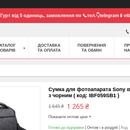
Гурт від 5 одиниць,
замовлення по 📞тел.👇telegram📱vib
АТАЛОГ
ДОСТАВКА
ПОВЕРНЕННЯ
ПР
ОВАРІВ
ТА ОПЛАТА
ТА ОБМІН
НА
Сумка для фотоапарата Sony 
з чорним ( код: IBF059SB1 )
1 265 ₴
1 645 ₴
Показати оптові ціни
Готово до відправки
Оптом і в роздріб
Код: