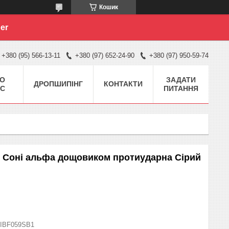
Кошик
er
+380 (95) 566-13-11
+380 (97) 652-24-90
+380 (97) 950-59-74
О
ЗАДАТИ
ДРОПШИПІНГ
КОНТАКТИ
С
ПИТАННЯ
α Соні альфа дощовиком протиударна Сірий
IBF059SB1