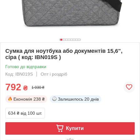
Сумка для ноутбука або документів 15,6",
сіра ( код: IBN019S )
Готово до відправки
Код: IBN019S
Опт і роздріб
792
₴
1 030 ₴
Економія
238 ₴
Залишилось
20 днів
634 ₴
від 100 шт.
Купити
або