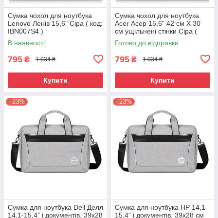
Сумка чохол для ноутбука
Сумка чохол для ноутбука
Lenovo Ленів 15,6" Сіра ( код:
Acer Асер 15,6" 42 см X 30
IBN007S4 )
см ущільнені стінки Сіра (
код: IBN007S5 )
В наявності
Готово до відправки
795
795
₴
₴
1 034 ₴
1 034 ₴
Купити
Купити
–23%
–23%
Сумка для ноутбука Dell Делл
Сумка для ноутбука HP 14,1-
14,1-15,4" і документів, 39х28
15,4" і документів, 39х28 см