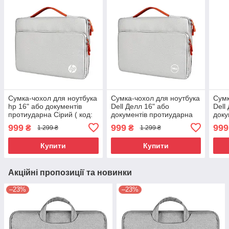
Сумка-чохол для ноутбука
Сумка-чохол для ноутбука
Сумк
hp 16" або документів
Dell Делл 16" або
Dell
протиударна Сірий ( код:
документів протиударна
доку
IBN046S2 )
Сірий ( код: IBN046S1 )
Чорн
999
999
999
₴
₴
1 299 ₴
1 299 ₴
Купити
Купити
Акційні пропозиції та новинки
–23%
–23%