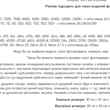
Рюкзак підходить для таких моделей фо
D, 750D, 760D, 800D, 100D, 200D, 1100D, 1200D, 1300D - з об'єктивом 18-1
7D, 7D, 6D, 5D2, 6D2, 7D2, 5D2, 5D3 - з об'єктивом 18-135/18-200.
h, d70, d2x, d2hs, d70s, d50, d200, d2xs, d80, d40, d40x, d3, d300, d60, d7
600, d5200, d7100, d610, d5300,df, D3300, D4s, D810, D750, D5500, D810a,
D780, D6, Nikon Z5, Nikon Z6 II, Nikon Z7 II з об'єктивом до 135мм.
Якщо Ви не знайшли модель свого фотоапарата, напишіть нам, 
Також Ви можете порівняти розміри своєї фотокамери 
ртування, рюкзак оснащений регульованою системою шлейок з м'якими і
сальності, внутрішні перегородки можна пересувати або витягати взагалі
ить великий, щоб розмістити: камеру дзеркального типу з встановленим 
Доступ до відділення здійснюється через зовнішній і бічний кишеню на б
 і дощової погоди, зверху накривається дощовий чохол (йде в комплекті)
м для особистих речей (ноутбука, планшета, книги, одягу і т. д), який з
я за допомогою металевих засувок, боковим сітчастою кишенею, кріпленн
Зовнішні розміри:
30 см x 47 см x
Внутрішні розміри:
28 см x 43 см x