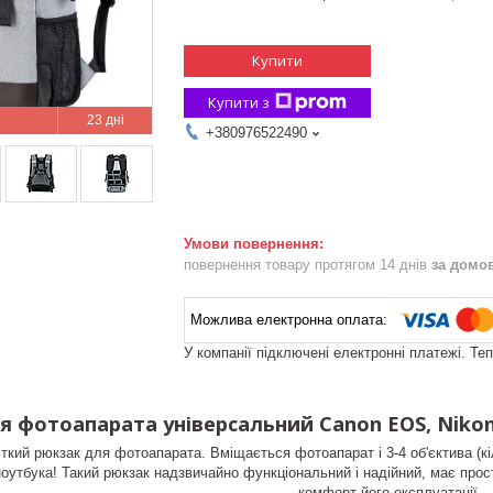
Купити
Купити з
23 дні
+380976522490
повернення товару протягом 14 днів
за домо
У компанії підключені електронні платежі. Те
 фотоапарата універсальний Canon EOS, Nikon,
сткий рюкзак для фотоапарата. Вміщається фотоапарат і 3-4 об'єктива (кі
ноутбука! Такий рюкзак надзвичайно функціональний і надійний, має прос
комфорт його експлуатації.