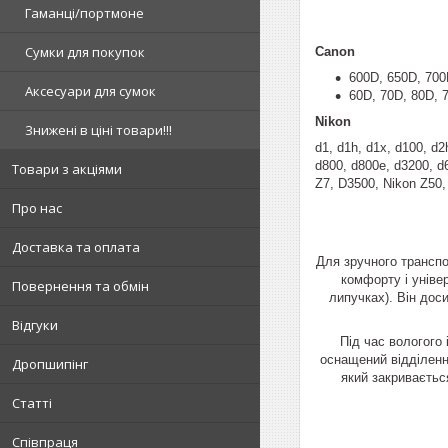
Гаманці/портмоне
Сумки для покупок
Canon
600D, 650D, 700
Аксесуари для сумок
60D, 70D, 80D, 7
Nikon
Знижені в ціні товари!!!
d1, d1h, d1x, d100, d2
d800, d800e, d3200, d
Товари з акціями
Z7, D3500, Nikon Z50, 
Про нас
Доставка та оплата
Для зручного транспо
комфорту і універ
Повернення та обмін
липучках). Він дос
Відгуки
Під час вологого
оснащений відділення
Дропшипінг
який закриваєтьс
Статті
Співпраця