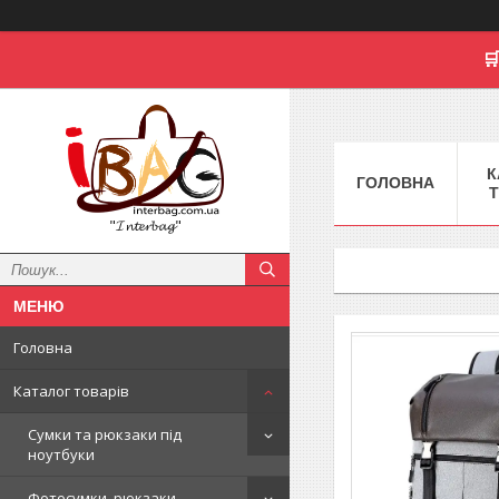

К
ГОЛОВНА
Т
"𝓘𝓷𝓽𝓮𝓻𝓫𝓪𝓰"
Головна
Каталог товарів
Сумки та рюкзаки під
ноутбуки
Фотосумки, рюкзаки,