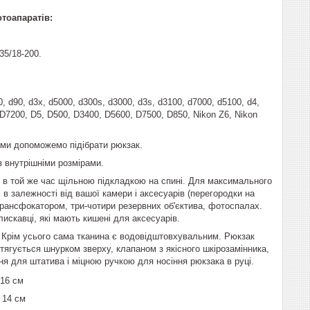
тоапаратів:
35/18-200.
00, d90, d3x, d5000, d300s, d3000, d3s, d3100, d7000, d5100, d4,
 D7200, D5, D500, D3400, D5600, D7500, D850, Nikon Z6, Nikon
ми допоможемо підібрати рюкзак.
з внутрішніми розмірами.
 в той же час щільною підкладкою на спині. Для максимального
 в залежності від вашої камери і аксесуарів (перегородки на
трансфокатором, три-чотири резервних об'єктива, фотоспалах.
лискавці, які мають кишені для аксесуарів.
. Крім усього сама тканина є водовідштовхувальним. Рюкзак
атягується шнурком зверху, клапаном з якісного шкірозамінника,
я для штатива і міцною ручкою для носіння рюкзака в руці.
 16 см
 14 см