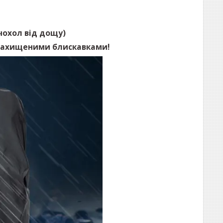
чохол від дощу)
озахищеними блискавками!