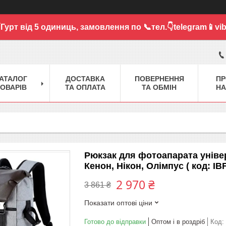
Гурт від 5 одиниць,
замовлення по 📞тел.👇telegram📱vib
АТАЛОГ
ДОСТАВКА
ПОВЕРНЕННЯ
ПР
ОВАРІВ
ТА ОПЛАТА
ТА ОБМІН
НА
Рюкзак для фотоапарата уніве
Кенон, Нікон, Олімпус ( код: IB
2 970 ₴
3 861 ₴
Показати оптові ціни
Готово до відправки
Оптом і в роздріб
Код: