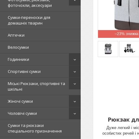
фоточохли, аксесуари
Сумки-переноски для
домашніх тварин
–23%
Аптечки
Велосумки
Годинники
Спортивні сумки
Міські Рюкзаки, спортивні та
шкільні
Жіночі сумки
Чоловічі сумки
Рюкзак для
Сумки та рюкзаки
Дуже легкий і мі
спеціального призначення
особистих речей і 